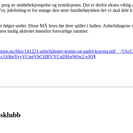
e preg av smittebekjempelse og restriksjoner. Det er derfor ekstra viktig 
 julefeiring er for mange den store familiehøytiden der vi skal dele kval
r følger under. Disse MÅ leses før dere spiller i hallen. Anbefalingen
est mulig aktivitet innenfor forsvarlige rammer.
w.tennis.no/files/141221-anbefalinger-tennis-og-padel-korona.pd
DpLs3A8mYvyVCggVbCHBVYCuDHsrWtw2-eJQ$
isklubb