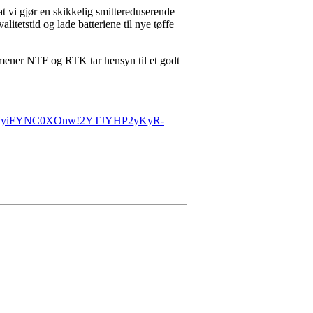
at vi gjør en skikkelig smittereduserende
itetstid og lade batteriene til nye tøffe
e mener NTF og RTK tar hensyn til et godt
f__;!!AcCyiFYNC0XOnw!2YTJYHP2yKyR-