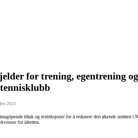
elder for trening, egentrening o
 tennisklubb
des 2021
gripende tiltak og restriksjoner for å redusere den økende smitten i Nor
ekvenser for idretten.