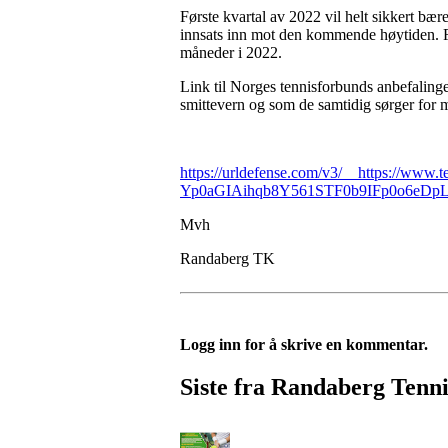
Første kvartal av 2022 vil helt sikkert bær
innsats inn mot den kommende høytiden. For,
måneder i 2022.
Link til Norges tennisforbunds anbefalinge
smittevern og som de samtidig sørger for m
https://urldefense.com/v3/__https://ww
Yp0aGIAihqb8Y561STF0b9IFp0o6e
Mvh
Randaberg TK
Logg inn for å skrive en kommentar.
Siste fra Randaberg Tenn