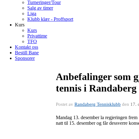
Turneringer/Tour
Salg av timer
Liga
Klubb klær - Proffsport
Kurs
Kurs
Privattime
TFO
Kontakt oss
Bestill Bane
Sponsorer
Anbefalinger som gj
tennis i Randaberg
Postet av
Randaberg Tennisklubb
den
17. 
Mandag 13. desember la regjeringen frem inn
natt til 15. desember og får dessverre kons