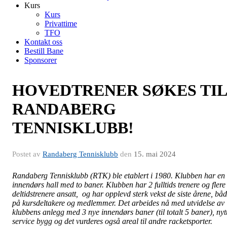
Kurs
Kurs
Privattime
TFO
Kontakt oss
Bestill Bane
Sponsorer
HOVEDTRENER SØKES TIL
RANDABERG
TENNISKLUBB!
Postet av
Randaberg Tennisklubb
den
15. mai 2024
Randaberg Tennisklubb (RTK) ble etablert i 1980. Klubben har en
innendørs hall med to baner. Klubben har 2 fulltids trenere og flere
deltidstrenere ansatt, og har opplevd sterk vekst de siste årene, bå
på kursdeltakere og medlemmer. Det arbeides nå med utvidelse av
klubbens anlegg med 3 nye innendørs baner (til totalt 5 baner), nyt
service bygg og det vurderes også areal til andre racketsporter.