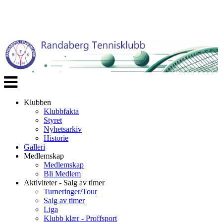
Veksle
navigasjon
Klubben
Klubbfakta
Styret
Nyhetsarkiv
Historie
Galleri
Medlemskap
Medlemskap
Bli Medlem
Aktiviteter - Salg av timer
Turneringer/Tour
Salg av timer
Liga
Klubb klær - Proffsport