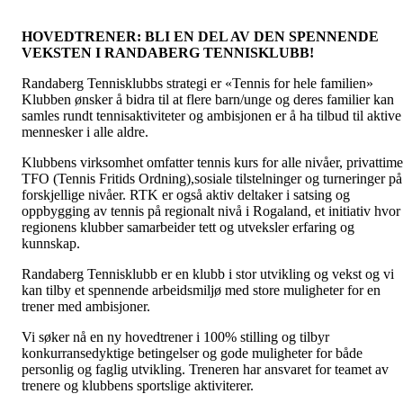
HOVEDTRENER: BLI EN DEL AV DEN SPENNENDE
VEKSTEN I RANDABERG TENNISKLUBB!
Randaberg Tennisklubbs strategi er «Tennis for hele familien»
Klubben ønsker å bidra til at flere barn/unge og deres familier kan
samles rundt tennisaktiviteter og ambisjonen er å ha tilbud til aktive
mennesker i alle aldre.
Klubbens virksomhet omfatter tennis kurs for alle nivåer, privattime
TFO (Tennis Fritids Ordning),sosiale tilstelninger og turneringer på
forskjellige nivåer. RTK er også aktiv deltaker i satsing og
oppbygging av tennis på regionalt nivå i Rogaland, et initiativ hvor
regionens klubber samarbeider tett og utveksler erfaring og
kunnskap.
Randaberg Tennisklubb er en klubb i stor utvikling og vekst og vi
kan tilby et spennende arbeidsmiljø med store muligheter for en
trener med ambisjoner.
Vi søker nå en ny hovedtrener i 100% stilling og tilbyr
konkurransedyktige betingelser og gode muligheter for både
personlig og faglig utvikling. Treneren har ansvaret for teamet av
trenere og klubbens sportslige aktiviterer.