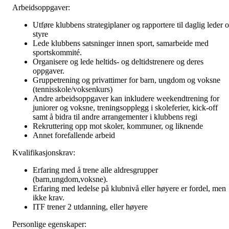
Arbeidsoppgaver:
Utføre klubbens strategiplaner og rapportere til daglig leder 
styre
Lede klubbens satsninger innen sport, samarbeide med
sportskommité.
Organisere og lede heltids- og deltidstrenere og deres
oppgaver.
Gruppetrening og privattimer for barn, ungdom og voksne
(tennisskole/voksenkurs)
Andre arbeidsoppgaver kan inkludere weekendtrening for
juniorer og voksne, treningsopplegg i skoleferier, kick-off
samt å bidra til andre arrangementer i klubbens regi
Rekruttering opp mot skoler, kommuner, og liknende
Annet forefallende arbeid
Kvalifikasjonskrav:
Erfaring med å trene alle aldresgrupper
(barn,ungdom,voksne).
Erfaring med ledelse på klubnivå eller høyere er fordel, men
ikke krav.
ITF trener 2 utdanning, eller høyere
Personlige egenskaper: