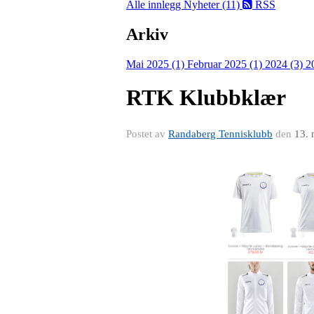
Alle innlegg
Nyheter (11)
RSS
Arkiv
Mai 2025 (1)
Februar 2025 (1)
2024 (3)
2
RTK Klubbklær
Postet av
Randaberg Tennisklubb
den
13. 