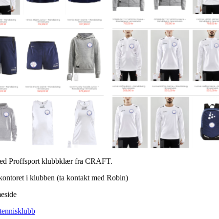
med Proffsport klubbklær fra CRAFT.
å kontoret i klubben (ta kontakt med Robin)
meside
-tennisklubb