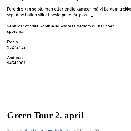
Foreldre kan se på, men etter endte kamper må vi be dem trekk
seg ut av hallen slik at neste pulje får plass
🙂
Vennligst kontakt Robin eller Andreas dersom du har noen
spørsmål!
Robin
93272432
Andreas
94542901
Green Tour 2. april
Postet av
Randaberg Tennisklubb
den
31. mar 2022