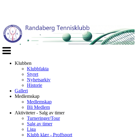
Veksle
navigasjon
Klubben
Klubbfakta
Styret
Nyhetsarkiv
Historie
Galleri
Medlemskap
Medlemskap
Bli Medlem
Aktiviteter - Salg av timer
Turneringer/Tour
Salg av timer
Liga
Klubb klær - Proffsport