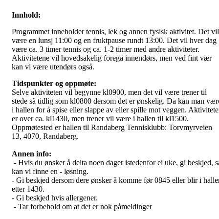
Innhold:
Programmet inneholder tennis, lek og annen fysisk aktivitet. Det vil
være en lunsj 11:00 og en fruktpause rundt 13:00. Det vil hver dag
være ca. 3 timer tennis og ca. 1-2 timer med andre aktiviteter.
Aktivitetene vil hovedsakelig foregå innendørs, men ved fint vær
kan vi være utendørs også.
T
idspunkter og oppmøte:
Selve aktiviteten vil begynne kl0900, men det vil være trener til
stede så tidlig som kl0800 dersom det er ønskelig. Da kan man vær
i hallen for å spise eller slappe av eller spille mot veggen. Aktivitet
er over ca. kl1430, men trener vil være i hallen til kl1500.
Oppmøtested er hallen til Randaberg Tennisklubb: Torvmyrveien
13, 4070, Randaberg.
Annen info:
- Hvis du ønsker å delta noen dager istedenfor ei uke, gi beskjed, s
kan vi finne en - løsning.
- Gi beskjed dersom dere ønsker å komme før 0845 eller blir i halle
etter 1430.
- Gi beskjed hvis allergener.
- Tar forbehold om at det er nok påmeldinger