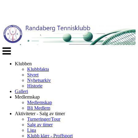
Veksle
navigasjon
Klubben
Klubbfakta
Styret
Nyhetsarkiv
Historie
Galleri
Medlemskap
Medlemskap
Bli Medlem
Aktiviteter - Salg av timer
Turneringer/Tour
Salg av timer
Liga
Klubb klær - Proffsport