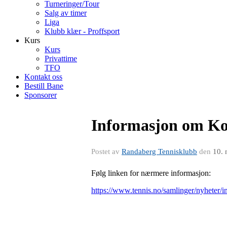
Turneringer/Tour
Salg av timer
Liga
Klubb klær - Proffsport
Kurs
Kurs
Privattime
TFO
Kontakt oss
Bestill Bane
Sponsorer
Informasjon om Ko
Postet av
Randaberg Tennisklubb
den
10. 
Følg linken for nærmere informasjon:
https://www.tennis.no/samlinger/nyheter/