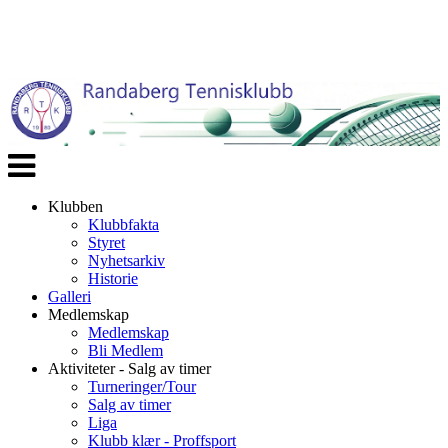
Veksle
navigasjon
Klubben
Klubbfakta
Styret
Nyhetsarkiv
Historie
Galleri
Medlemskap
Medlemskap
Bli Medlem
Aktiviteter - Salg av timer
Turneringer/Tour
Salg av timer
Liga
Klubb klær - Proffsport