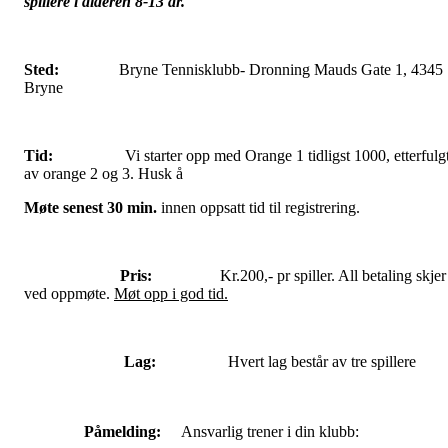
spillere i alderen 8-13 år.
Sted:
Bryne Tennisklubb- Dronning Mauds Gate 1, 4345
Bryne
Tid:
Vi starter opp med Orange 1 tidligst 1000, etterfulg
av orange 2 og 3. Husk å
Møte senest 30 min.
innen oppsatt tid til registrering.
Pris:
Kr.200,- pr spiller. All betaling skjer
ved oppmøte.
Møt opp i god tid.
Lag:
Hvert lag består av tre spillere
Påmelding:
Ansvarlig trener i din klubb: