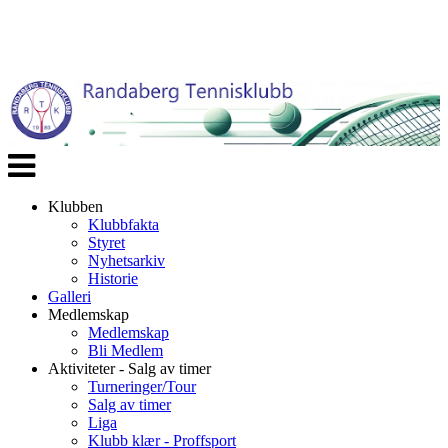
Veksle
navigasjon
Klubben
Klubbfakta
Styret
Nyhetsarkiv
Historie
Galleri
Medlemskap
Medlemskap
Bli Medlem
Aktiviteter - Salg av timer
Turneringer/Tour
Salg av timer
Liga
Klubb klær - Proffsport