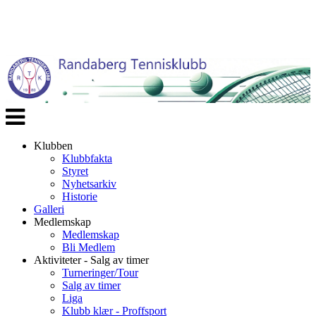
Veksle
navigasjon
Klubben
Klubbfakta
Styret
Nyhetsarkiv
Historie
Galleri
Medlemskap
Medlemskap
Bli Medlem
Aktiviteter - Salg av timer
Turneringer/Tour
Salg av timer
Liga
Klubb klær - Proffsport