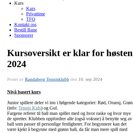
Kurs
Kurs
Privattime
TFO
Kontakt oss
Bestill Bane
Sponsorer
Kursoversikt er klar for høsten
2024
Postet av
Randaberg Tennisklubb
den
10. sep 2024
Nivå basert kurs
Junior spillere deler vi inn i følgende kategorier: Rød, Oransj, Grø
(info:
Tennis Kids
) og Gul.
Fargene referer til ball man spiller med og hvor raske og hvor mye
de spretter. Klubben oppfordrer alle (også voksne) å benytte seg av
ball som passer til personlige ferdigheter. For begynnere kan det
være kjekt å begynne med grønn ball, da får man mere spill med