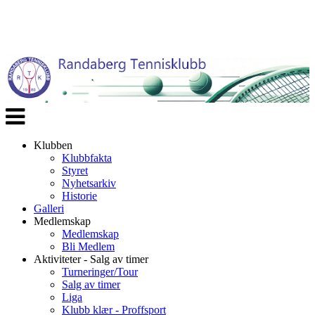
Veksle
navigasjon
Klubben
Klubbfakta
Styret
Nyhetsarkiv
Historie
Galleri
Medlemskap
Medlemskap
Bli Medlem
Aktiviteter - Salg av timer
Turneringer/Tour
Salg av timer
Liga
Klubb klær - Proffsport