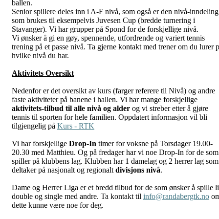
ballen.
Senior spillere deles inn i A-F nivå, som også er den nivå-inndeling
som brukes til eksempelvis Juvesen Cup (bredde turnering i
Stavanger). Vi har grupper på Spond for de forskjellige nivå.
Vi ønsker å gi en gøy, spennende, utfordrende og variert tennis
trening på et passe nivå. Ta gjerne kontakt med trener om du lurer 
hvilke nivå du har.
Aktivitets Oversikt
Nedenfor er det oversikt av kurs (farger referere til Nivå) og andre
faste aktiviteter på banene i hallen. Vi har mange forskjellige
aktivitets-tilbud til alle nivå og alder
og vi streber etter å gjøre
tennis til sporten for hele familien. Oppdatert informasjon vil bli
tilgjengelig på
Kurs - RTK
Vi har forskjellige
Drop-In
timer for voksne på Torsdager 19.00-
20.30 med Matthieu. Og på fredager har vi noe Drop-In for de som
spiller på klubbens lag. Klubben har 1 damelag og 2 herrer lag som
deltaker på nasjonalt og regionalt
divisjons nivå
.
Dame og Herrer Liga er et bredd tilbud for de som ønsker å spille li
double og single med andre. Ta kontakt til
info@randabergtk.no
o
dette kunne være noe for deg.