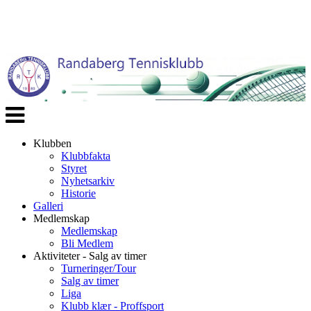
Veksle
navigasjon
Klubben
Klubbfakta
Styret
Nyhetsarkiv
Historie
Galleri
Medlemskap
Medlemskap
Bli Medlem
Aktiviteter - Salg av timer
Turneringer/Tour
Salg av timer
Liga
Klubb klær - Proffsport