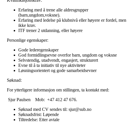
Kvalifikasjonskrav:
Erfaring med å trene alle aldresgrupper
(barn,ungdom,voksne).
Erfaring med ledelse på klubnivå eller høyere er fordel, men
ikke krav.
ITF trener 2 utdanning, eller høyere
Personlige egenskaper:
Gode lederegenskaper
God formidlingsevne overfor barn, ungdom og voksne
Selvstendig, utadvendt, engasjert, strukturert
Evne til å ta initiativ til nye aktiviteter
Løsningsorientert og gode samarbeidsevner
Søknad:
For ytterligere informasjon om stillingen, ta kontakt med:
Sjur Paulsen Mob: +47 412 47 676.
Søknad med CV sendes til: sjur@sub.no
Søknadsfrist: Løpende
Tiltredelse: Etter avtale