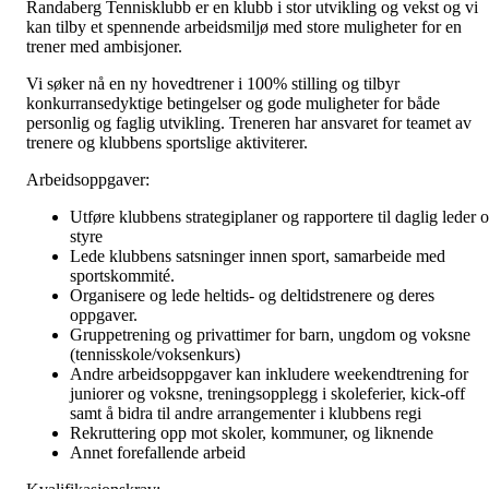
Randaberg Tennisklubb er en klubb i stor utvikling og vekst og vi
kan tilby et spennende arbeidsmiljø med store muligheter for en
trener med ambisjoner.
Vi søker nå en ny hovedtrener i 100% stilling og tilbyr
konkurransedyktige betingelser og gode muligheter for både
personlig og faglig utvikling. Treneren har ansvaret for teamet av
trenere og klubbens sportslige aktiviterer.
Arbeidsoppgaver:
Utføre klubbens strategiplaner og rapportere til daglig leder 
styre
Lede klubbens satsninger innen sport, samarbeide med
sportskommité.
Organisere og lede heltids- og deltidstrenere og deres
oppgaver.
Gruppetrening og privattimer for barn, ungdom og voksne
(tennisskole/voksenkurs)
Andre arbeidsoppgaver kan inkludere weekendtrening for
juniorer og voksne, treningsopplegg i skoleferier, kick-off
samt å bidra til andre arrangementer i klubbens regi
Rekruttering opp mot skoler, kommuner, og liknende
Annet forefallende arbeid