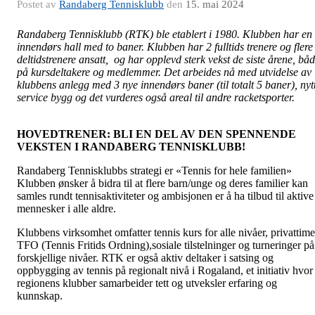
Postet av
Randaberg Tennisklubb
den
15. mai 2024
Randaberg Tennisklubb (RTK) ble etablert i 1980. Klubben har en
innendørs hall med to baner. Klubben har 2 fulltids trenere og flere
deltidstrenere ansatt, og har opplevd sterk vekst de siste årene, bå
på kursdeltakere og medlemmer. Det arbeides nå med utvidelse av
klubbens anlegg med 3 nye innendørs baner (til totalt 5 baner), nyt
service bygg og det vurderes også areal til andre racketsporter.
HOVEDTRENER: BLI EN DEL AV DEN SPENNENDE
VEKSTEN I RANDABERG TENNISKLUBB!
Randaberg Tennisklubbs strategi er «Tennis for hele familien»
Klubben ønsker å bidra til at flere barn/unge og deres familier kan
samles rundt tennisaktiviteter og ambisjonen er å ha tilbud til aktive
mennesker i alle aldre.
Klubbens virksomhet omfatter tennis kurs for alle nivåer, privattime
TFO (Tennis Fritids Ordning),sosiale tilstelninger og turneringer på
forskjellige nivåer. RTK er også aktiv deltaker i satsing og
oppbygging av tennis på regionalt nivå i Rogaland, et initiativ hvor
regionens klubber samarbeider tett og utveksler erfaring og
kunnskap.