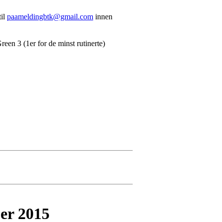
til
paameldingbtk@gmail.com
innen
Green 3 (1er for de minst rutinerte)
er 2015