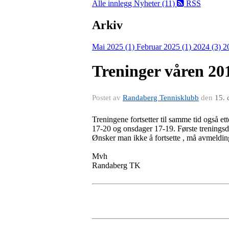
Alle innlegg
Nyheter (11)
RSS
Arkiv
Mai 2025 (1)
Februar 2025 (1)
2024 (3)
2
Treninger våren 20
Postet av
Randaberg Tennisklubb
den
15. 
Treningene fortsetter til samme tid også et
17-20 og onsdager 17-19. Første treningsda
Ønsker man ikke å fortsette , må avmeldi
Mvh
Randaberg TK