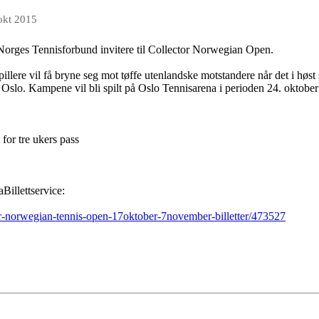
okt 2015
Norges Tennisforbund invitere til Collector Norwegian Open.
illere vil få bryne seg mot tøffe utenlandske motstandere når det i høst 
i Oslo. Kampene vil bli spilt på Oslo Tennisarena i perioden 24. oktober
- for tre ukers pass
Billettservice:
tor-norwegian-tennis-open-17oktober-7november-billetter/473527