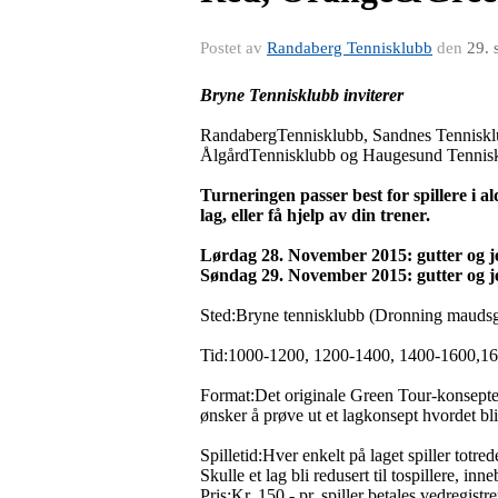
Postet av
Randaberg Tennisklubb
den
29. 
Bryne Tennisklubb inviterer
RandabergTennisklubb, Sandnes Tennisklu
ÅlgårdTennisklubb og Haugesund Tennisklub
Turneringen passer best for spillere i 
lag, eller få hjelp av din trener.
Lørdag 28. November 2015: gutter og je
Søndag 29. November 2015:
gutter og j
Sted:Bryne tennisklubb (Dronning maudsg
Tid:1000-1200, 1200-1400, 1400-1600,16
Format:Det originale Green Tour-konsepte
ønsker å prøve ut et lagkonsept hvordet bli
Spilletid:Hver enkelt på laget spiller totrede
Skulle et lag bli redusert til tospillere, 
Pris:Kr. 150,- pr. spiller betales vedregist