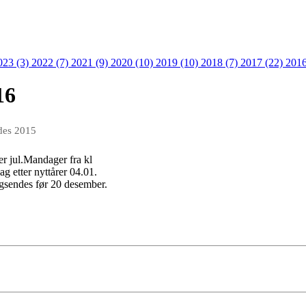
023 (3)
2022 (7)
2021 (9)
2020 (10)
2019 (10)
2018 (7)
2017 (22)
2016
16
des 2015
ter jul.Mandager fra kl
g etter nyttårer 04.01.
ngsendes før 20 desember.