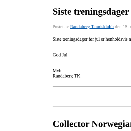
Siste treningsdager
Postet av
Randaberg Tennisklubb
den
15. 
Siste treningsdager før jul er henholdsvi
God Jul
Mvh
Randaberg TK
Collector Norwegia