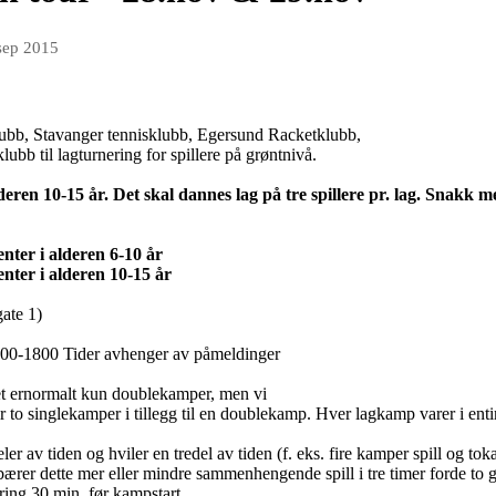
sep 2015
bb, Stavanger tennisklubb, Egersund Racketklubb,
b til lagturnering for spillere på grøntnivå.
alderen 10-15 år. Det skal dannes lag på tre spillere pr. lag. Snak
nter i alderen 6-10 år
enter i alderen
10-15 år
ate 1)
00-1800 Tider avhenger av påmeldinger
t ernormalt kun doublekamper, men vi
r to singlekamper i tillegg til en doublekamp. Hver lagkamp varer i enti
ler av tiden og hviler en tredel av tiden (f. eks. fire kamper spill og toka
innebærer dette mer eller mindre sammenhengende spill i tre timer forde to
rering 30 min. før kampstart.