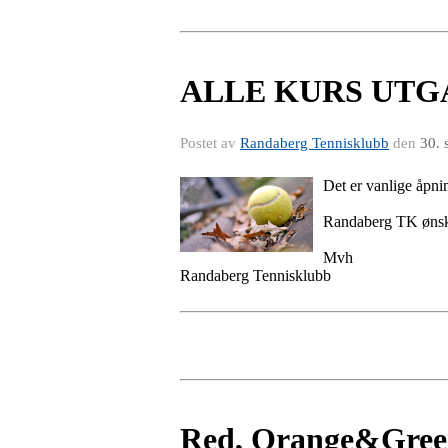
ALLE KURS UTGÅR 
Postet av
Randaberg Tennisklubb
den
30. 
Det er vanlige åpn
Randaberg TK øns
Mvh
Randaberg Tennisklubb
Red, Orange&Green