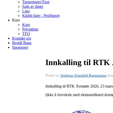
Turneringer/Tour
Salg av timer
Liga
Klubb klær - Proffsport
Kurs
Kurs
Privattime
TFO
Kontakt oss
Bestill Bane
Sponsorer
Innkalling til RTK 
Postet av
Andreas Enggård Rasmussen
de
Innkalling til RTK Årsmøte 2026, 23 mars
(ikke å forveksle med ekstraordinært årsm