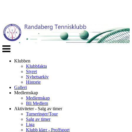
Veksle
navigasjon
Klubben
Klubbfakta
Styret
Nyhetsarkiv
Historie
Galleri
Medlemskap
Medlemskap
Bli Medlem
Aktiviteter - Salg av timer
Turneringer/Tour
Salg av timer
Liga
Klubb klær - Proffsport