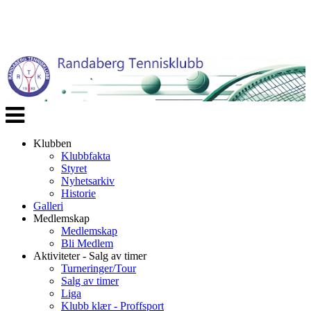
Veksle
navigasjon
Klubben
Klubbfakta
Styret
Nyhetsarkiv
Historie
Galleri
Medlemskap
Medlemskap
Bli Medlem
Aktiviteter - Salg av timer
Turneringer/Tour
Salg av timer
Liga
Klubb klær - Proffsport