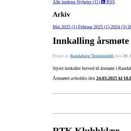
Alle innlegg
Nyheter (11)
RSS
Arkiv
Mai 2025 (1)
Februar 2025 (1)
2024 (3)
2
Innkalling årsmøte
Postet av
Randaberg Tennisklubb
den
20. 
Styret innkaller herved til årsmøte i Rand
Årsmøtet avholdes den
24.03.2025 kl 18.
RTK Klubbklær