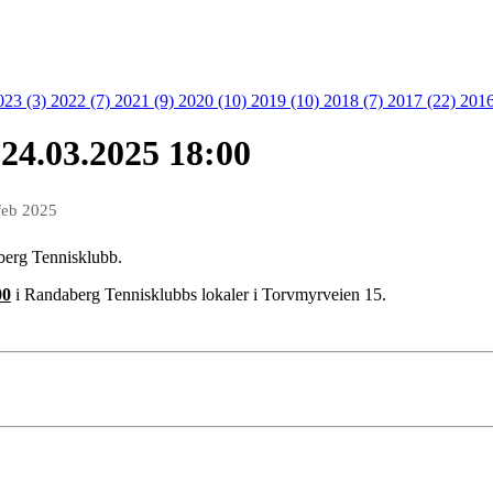
023 (3)
2022 (7)
2021 (9)
2020 (10)
2019 (10)
2018 (7)
2017 (22)
2016
 24.03.2025 18:00
feb 2025
aberg Tennisklubb.
00
i Randaberg Tennisklubbs lokaler i Torvmyrveien 15.